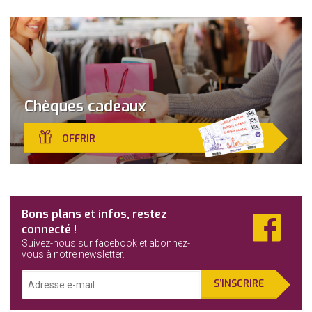
Chèques cadeaux
OFFRIR
Fa
Bons plans et infos, restez
connecté !
Suivez-nous sur facebook et abonnez-
vous à notre newsletter.
Adresse
S’INSCRIRE
e-
mail