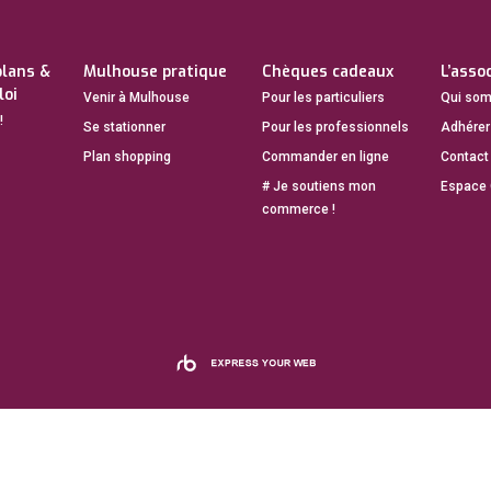
plans &
Mulhouse pratique
Chèques cadeaux
L’asso
loi
Venir à Mulhouse
Pour les particuliers
Qui so
!
Se stationner
Pour les professionnels
Adhérer
Plan shopping
Commander en ligne
Contact
# Je soutiens mon
Espace
i
commerce !