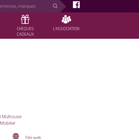
rche:
Facebook
CHÈQUES
L’ASSOCIATION
CADEAUX
Pour les particuliers
Qui sommes-nous ?
Pour les professionnels
Adhérer
Commander en ligne
Contact
# Je soutiens mon commerce !
Espace Commerçants
0
Mulhouse
Mobilier
Site
Site web