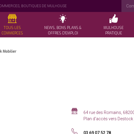
Reche
OMMERCES, BOUTIQUES DE MULHOUSE
TOUS LES
NEWS, BONS PLANS &
MULHOUSE
COMMERCES
OFFRES D'EMPLOI
PRATIQUE
isanat - Ateliers créatifs et pédagogiques
Les bons plans !
Venir à Mulhouse
k Mobilier
uté & Santé
Actualités des commerces
Se stationner
colage
Offres d'emploi
Plan shopping
és & Restaurants
Evénements
ture / Loisirs & Services
Galerie photos
ts & Saveurs
Newsletter
nds Magasins / Galeries
Infos
Adresse
64 rue des Romains
,
6820
son & Décoration
:
Plan d'accès vers Destock 
pratiques
e & Accessoires
Tél.
03 69 07 52 78