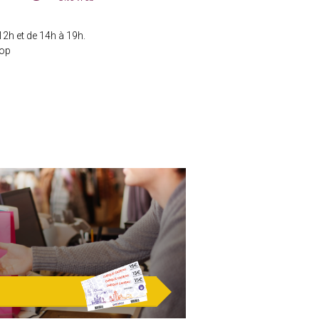
web
:
12h et de 14h à 19h.
top