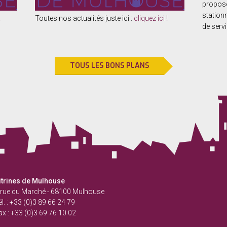
propose
station
!
Toutes nos actualités juste ici :
cliquez ici !
de servi
TOUS LES BONS PLANS
itrines de Mulhouse
 rue du Marché
-
68100
Mulhouse
l. :
+33 (0)3 89 66 24 79
ax :
+33 (0)3 69 76 10 02