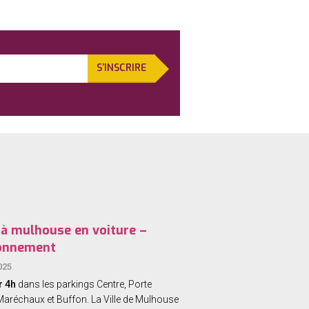
k
S’INSCRIRE
 à mulhouse en voiture –
ionnement
025
r 4h
dans les parkings Centre, Porte
Maréchaux et Buffon.
La Ville de Mulhouse