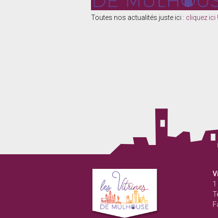
Toutes nos actualités juste ici :
cliquez ici 
Vitrines
V
de
1
Mulhouse
Té
F