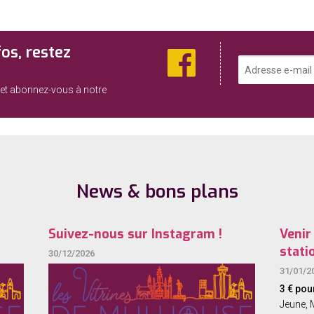
Faceboo
fos, restez
Adresse
e-
et abonnez-vous à notre
mail
:
News & bons plans
Suivez-nous sur Instagram !
Venir
stat
30/12/2026
31/01/2
3 € pou
Jeune, 