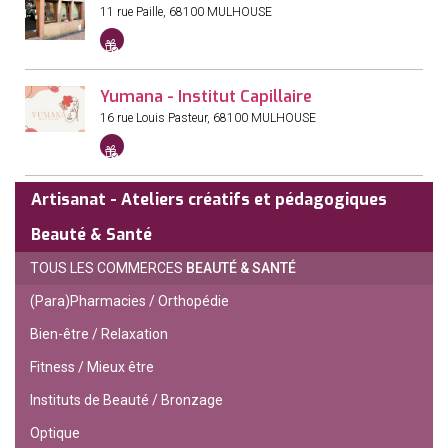
11 rue Paille
,
68100
MULHOUSE
Accepte
les
chèque
Yumana - Institut Capillaire
cadeaux
16 rue Louis Pasteur
,
68100
MULHOUSE
Accepte
les
chèque
Artisanat - Ateliers créatifs et pédagogiques
cadeaux
Beauté & Santé
TOUS LES COMMERCES
BEAUTÉ & SANTÉ
(Para)Pharmacies / Orthopédie
Bien-être / Relaxation
Fitness / Mieux être
Instituts de Beauté / Bronzage
Optique