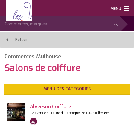
Aller
Vitrines
MENU
directement
de
à
Mulhouse
Recherche:
la
TOUS LES COMMERCES
navigation
Aller
NEWS, BONS PLANS & OFFRES D'EMPLOI
Retour
directement
au
MULHOUSE PRATIQUE
contenu
Commerces Mulhouse
Salons de coiffure
CHÈQUES CADEAUX
L’ASSOCIATION
MENU DES CATÉGORIES
Alverson Coiffure
13 avenue de Lattre de Tassigny
,
68100
Mulhouse
Accepte
les
chèque