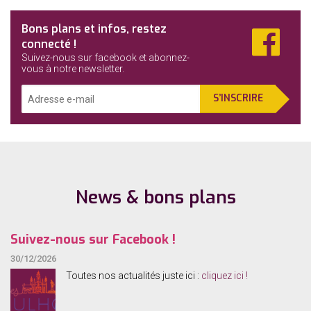
Fa
Bons plans et infos, restez
connecté !
Suivez-nous sur facebook et abonnez-
vous à notre newsletter.
Adresse
S’INSCRIRE
e-
mail
:
News & bons plans
Suivez-nous sur Facebook !
30/12/2026
Toutes nos actualités juste ici :
cliquez ici !