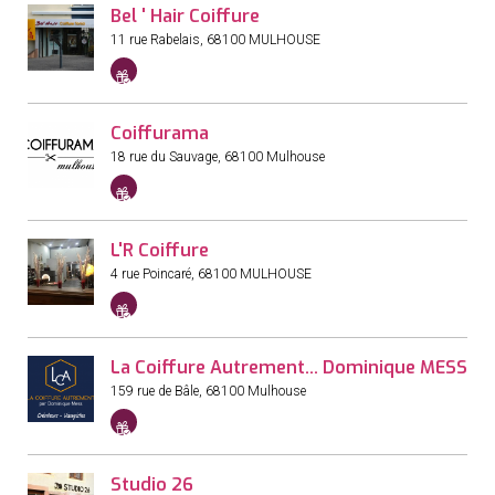
Bel ' Hair Coiffure
cadeaux
11 rue Rabelais
,
68100
MULHOUSE
Accepte
les
chèque
Coiffurama
cadeaux
18 rue du Sauvage
,
68100
Mulhouse
Accepte
les
chèque
L'R Coiffure
cadeaux
4 rue Poincaré
,
68100
MULHOUSE
Accepte
les
chèque
La Coiffure Autrement... Dominique MESS
cadeaux
159 rue de Bâle
,
68100
Mulhouse
Accepte
les
chèque
Studio 26
cadeaux